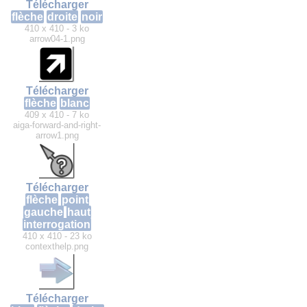
Télécharger
flèche
droite
noir
410 x 410 - 3 ko
arrow04-1.png
Télécharger
flèche
blanc
409 x 410 - 7 ko
aiga-forward-and-right-
arrow1.png
Télécharger
flèche
point
gauche
haut
interrogation
410 x 410 - 23 ko
contexthelp.png
Télécharger