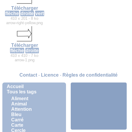
Télécharger
flèche
droite
vert
410 x 201 - 8 ko
arrow-right-yellow.png
Télécharger
flèche
droite
410 x 410 - 7 ko
arrow-1.png
Contact
-
Licence
-
Règles de confidentialité
Accueil
Tous les tags
Aliment
Animal
Attention
Bleu
Carré
Carte
Cercle