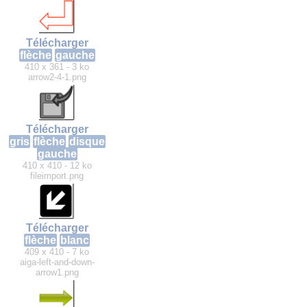
Télécharger
flèche
gauche
410 x 361 - 3 ko
arrow2-4-1.png
Télécharger
gris
flèche
disque
gauche
410 x 410 - 12 ko
fileimport.png
Télécharger
flèche
blanc
409 x 410 - 7 ko
aiga-left-and-down-
arrow1.png