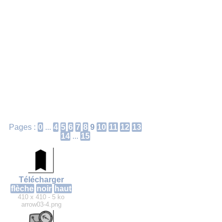
Pages :
0
...
4
5
6
7
8
9
10
11
12
13
14
...
15
Télécharger
flèche
noir
haut
410 x 410 - 5 ko
arrow03-4.png