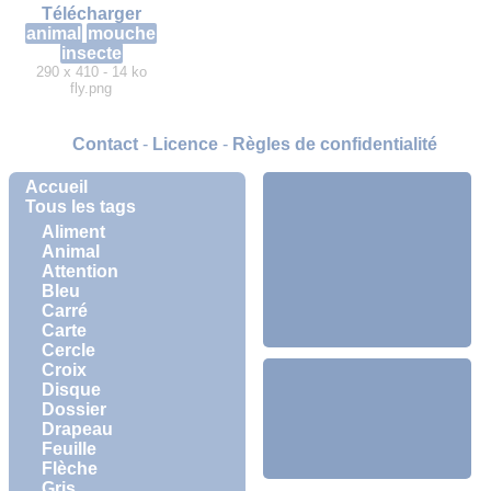
Télécharger
animal
mouche
insecte
290 x 410 - 14 ko
fly.png
Contact
-
Licence
-
Règles de confidentialité
Accueil
Tous les tags
Aliment
Animal
Attention
Bleu
Carré
Carte
Cercle
Croix
Disque
Dossier
Drapeau
Feuille
Flèche
Gris