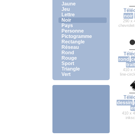
Jaune
Jeu
Télé
Lettre
noir
Noir
290 x 
Pays
chevrolet
Personne
Pictogramme
Rectangle
Réseau
Rond
Télé
Rouge
rond
c
Sport
trait
Triangle
410 x 
Vert
line-circ
Télé
dessin
e
410 x 4
inks