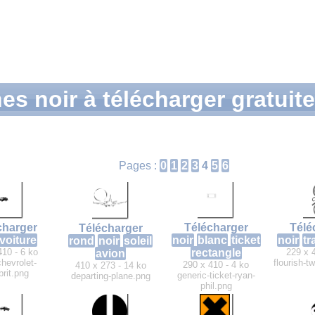
es noir à télécharger gratuit
Pages :
0
1
2
3
4
5
6
charger
Télécharger
Télé
Télécharger
voiture
noir
blanc
ticket
noir
tra
rond
noir
soleil
410 - 6 ko
rectangle
229 x 
avion
hevrolet-
flourish-t
290 x 410 - 4 ko
410 x 273 - 14 ko
brit.png
generic-ticket-ryan-
departing-plane.png
phil.png