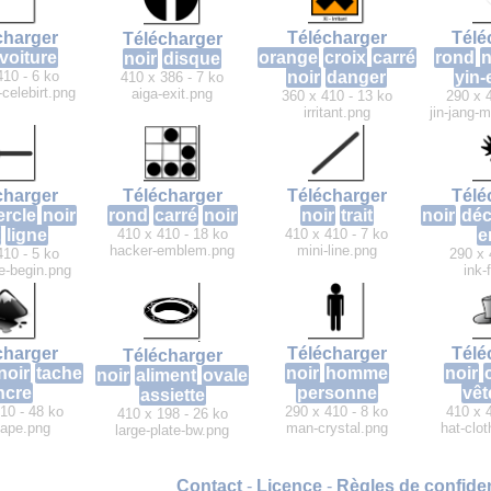
charger
Télécharger
Télé
Télécharger
voiture
orange
croix
carré
rond
n
noir
disque
410 - 6 ko
noir
danger
yin-
410 x 386 - 7 ko
-celebirt.png
aiga-exit.png
360 x 410 - 13 ko
290 x 
irritant.png
jin-jang-
charger
Télécharger
Télécharger
Télé
ercle
noir
rond
carré
noir
noir
trait
noir
déc
ligne
410 x 410 - 18 ko
410 x 410 - 7 ko
e
hacker-emblem.png
mini-line.png
410 - 5 ko
290 x 
le-begin.png
ink-
charger
Télécharger
Télé
Télécharger
noir
tache
noir
homme
noir
noir
aliment
ovale
ncre
personne
vê
assiette
10 - 48 ko
290 x 410 - 8 ko
410 x 
410 x 198 - 26 ko
cape.png
man-crystal.png
hat-clo
large-plate-bw.png
Contact
-
Licence
-
Règles de confiden