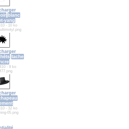
charger
oir
blanc
et-yang
410 - 10 ko
multimotyl.png
charger
hêts
tache
ncre
410 - 9 ko
ff77.png
charger
chapeau
tement
410 - 32 ko
thing-05.png
tialité