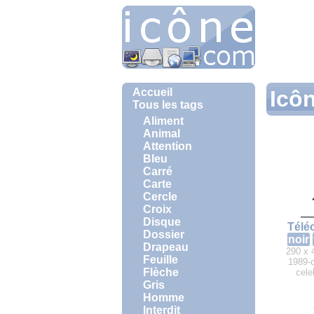
Accueil
Icôn
Tous les tags
Aliment
Animal
Attention
Bleu
Carré
Carte
Cercle
Croix
Disque
Télé
Dossier
noir
Drapeau
290 x 
Feuille
1989-c
Flèche
cele
Gris
Homme
Interdit