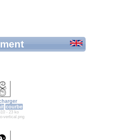
ement
charger
it
courbe
410 - 23 ko
wo-vertical.png