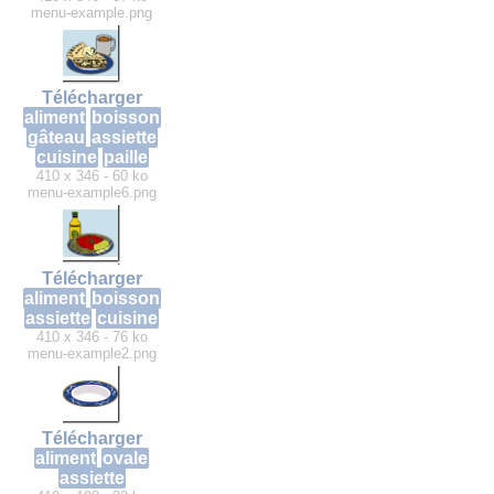
menu-example.png
Télécharger
aliment
boisson
gâteau
assiette
cuisine
paille
410 x 346 - 60 ko
menu-example6.png
Télécharger
aliment
boisson
assiette
cuisine
410 x 346 - 76 ko
menu-example2.png
Télécharger
aliment
ovale
assiette