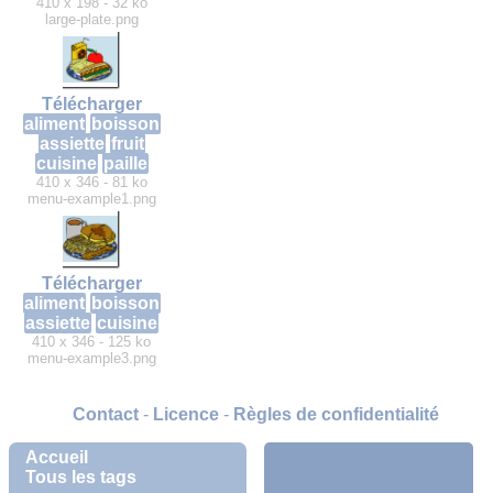
410 x 198 - 32 ko
large-plate.png
Télécharger
aliment
boisson
assiette
fruit
cuisine
paille
410 x 346 - 81 ko
menu-example1.png
Télécharger
aliment
boisson
assiette
cuisine
410 x 346 - 125 ko
menu-example3.png
Contact
-
Licence
-
Règles de confidentialité
Accueil
Tous les tags