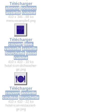
Télécharger
aliment
boisson
assiette
cuisine
410 x 346 - 88 ko
menu-example4.png
Télécharger
couvert
lave-
vaisselle
assiette
fourchette
tasse
cuisine
410 x 410 - 10 ko
hotel-icon-dishwasher-
ge.png
Télécharger
couvert
assiette
couteau
fourchette
410 x 410 - 22 ko
hotel-icon-restaurant-
ge.png