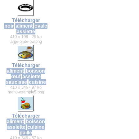
Télécharger
noir
aliment
ovale
assiette
410 x 198 - 26 ko
large-plate-bw.png
Télécharger
aliment
boisson
œuf
assiette
saucisse
cuisine
410 x 346 - 97 ko
menu-example5.png
Télécharger
aliment
boisson
assiette
cuisine
paille
410 x 346 - 57 ko