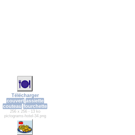
Télécharger
couvert
assiette
couteau
fourchette
256 x 256 - 13 ko
pictograms-hotel-34.png