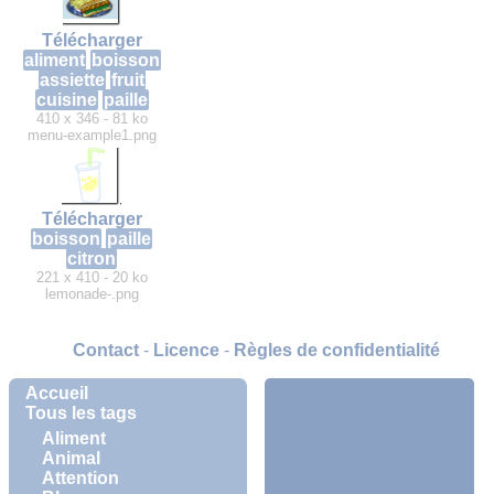
Télécharger
aliment
boisson
assiette
fruit
cuisine
paille
410 x 346 - 81 ko
menu-example1.png
Télécharger
boisson
paille
citron
221 x 410 - 20 ko
lemonade-.png
Contact
-
Licence
-
Règles de confidentialité
Accueil
Tous les tags
Aliment
Animal
Attention