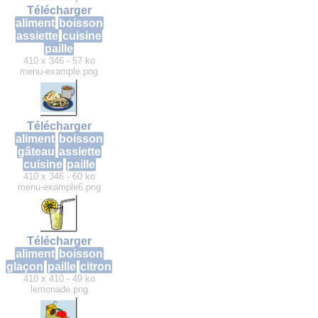
Télécharger
aliment
boisson
assiette
cuisine
paille
410 x 346 - 57 ko
menu-example.png
Télécharger
aliment
boisson
gâteau
assiette
cuisine
paille
410 x 346 - 60 ko
menu-example6.png
Télécharger
aliment
boisson
glaçon
paille
citron
410 x 410 - 49 ko
lemonade.png