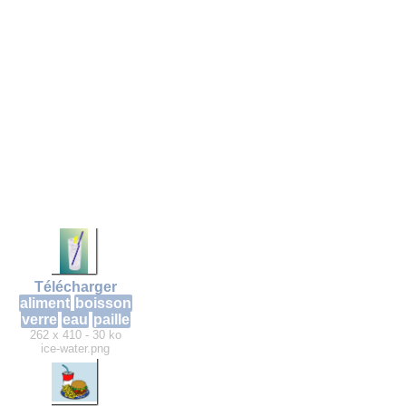
Télécharger
aliment
boisson
verre
eau
paille
262 x 410 - 30 ko
ice-water.png