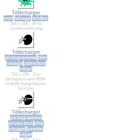
Télécharger
vert
visage
smiley
256 x 256 - 48 ko
crystal-smiley.png
Télécharger
pictogramme
tête
visage
attention
objet
256 x 256 - 5 ko
pictograms-aem-0038-
multiple-flying-objects-
face.png
Télécharger
pictogramme
protection
tête
visage
lunette
objet
256 x 256 - 6 ko