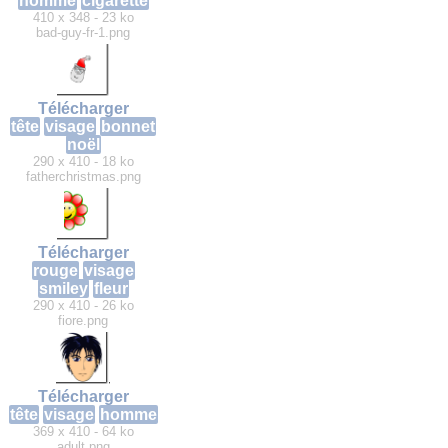
homme
cigarette
410 x 348 - 23 ko
bad-guy-fr-1.png
Télécharger
tête
visage
bonnet
noël
290 x 410 - 18 ko
fatherchristmas.png
Télécharger
rouge
visage
smiley
fleur
290 x 410 - 26 ko
fiore.png
Télécharger
tête
visage
homme
369 x 410 - 64 ko
adult.png