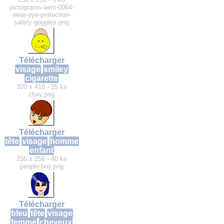
pictograms-aem-0064-
wear-eye-protection-
safety-goggles.png
Télécharger
visage
smiley
cigarette
320 x 410 - 25 ko
chav.png
Télécharger
tête
visage
homme
enfant
256 x 256 - 40 ko
people-boy.png
Télécharger
bleu
tête
visage
femme
cheveux