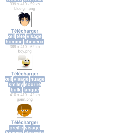
339 x 410 - 59 ko
blue-girl.png
Télécharger
œil
tête
visage
homme
cheveux
369 x 410 - 62 ko
boy.png
Télécharger
œil
visage
nuage
smiley
sourire
bulle
langue
410 x 410 - 42 ko
gaim.png
Télécharger
oreille
visage