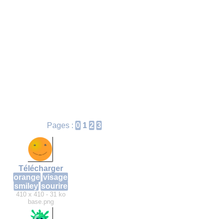
Pages :
0
1
2
3
Télécharger
orange
visage
smiley
sourire
410 x 410 - 31 ko
base.png