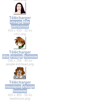
Télécharger
visage
fille
personne
410 x 410 - 32 ko
cm1.png
Télécharger
tête
visage
homme
256 x 256 - 46 ko
people-kid-head.png
Télécharger
musique
visage
homme
410 x 403 - 55 ko
beethoveo.png