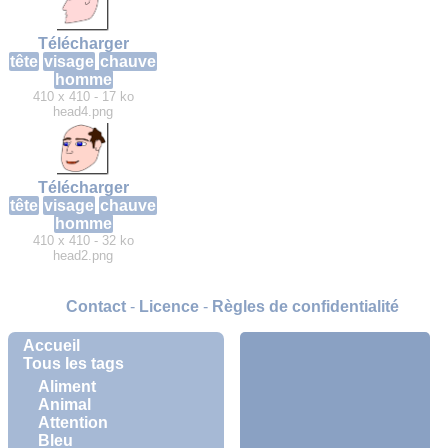
Télécharger
tête
visage
chauve
homme
410 x 410 - 17 ko
head4.png
Télécharger
tête
visage
chauve
homme
410 x 410 - 32 ko
head2.png
Contact
-
Licence
-
Règles de confidentialité
Accueil
Tous les tags
Aliment
Animal
Attention
Bleu