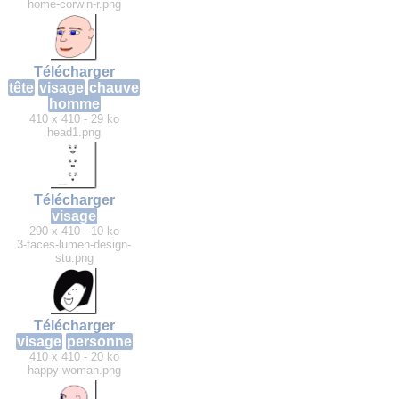
home-corwin-r.png
Télécharger
tête
visage
chauve
homme
410 x 410 - 29 ko
head1.png
Télécharger
visage
290 x 410 - 10 ko
3-faces-lumen-design-
stu.png
Télécharger
visage
personne
410 x 410 - 20 ko
happy-woman.png