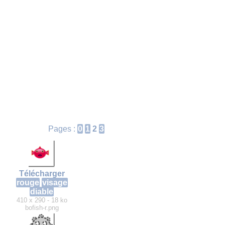
Pages :
0
1
2
3
Télécharger
rouge
visage
diable
410 x 290 - 18 ko
bofish-r.png