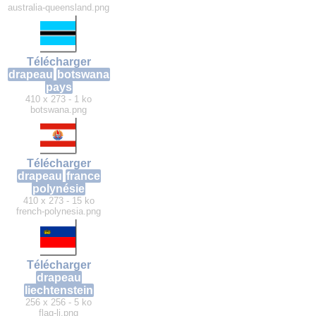
australia-queensland.png
Télécharger
drapeau
botswana
pays
410 x 273 - 1 ko
botswana.png
Télécharger
drapeau
france
polynésie
410 x 273 - 15 ko
french-polynesia.png
Télécharger
drapeau
liechtenstein
256 x 256 - 5 ko
flag-li.png