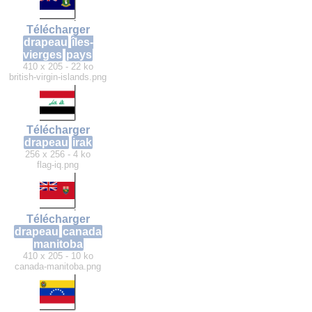
Télécharger
drapeau
îles-
vierges
pays
410 x 205 - 22 ko
british-virgin-islands.png
Télécharger
drapeau
irak
256 x 256 - 4 ko
flag-iq.png
Télécharger
drapeau
canada
manitoba
410 x 205 - 10 ko
canada-manitoba.png