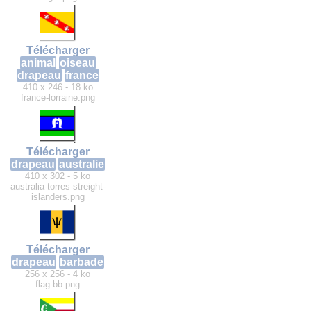
Télécharger
animal
oiseau
drapeau
france
410 x 246 - 18 ko
france-lorraine.png
Télécharger
drapeau
australie
410 x 302 - 5 ko
australia-torres-streight-
islanders.png
Télécharger
drapeau
barbade
256 x 256 - 4 ko
flag-bb.png