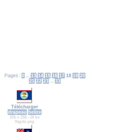
Pages :
0
...
13
14
15
16
17
18
19
20
21
22
23
...
33
Télécharger
drapeau
belize
256 x 256 - 28 ko
flag-bz.png