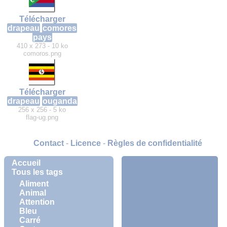
Télécharger
drapeau
comores
pays
410 x 273 - 10 ko
comoros.png
Télécharger
drapeau
ouganda
256 x 256 - 5 ko
flag-ug.png
Contact
-
Licence
-
Règles de confidentialité
Accueil
Tous les tags
Aliment
Animal
Attention
Bleu
Carré