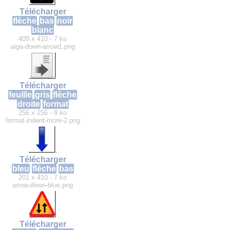
Télécharger
flèche
bas
noir
blanc
409 x 410 - 7 ko
aiga-down-arrow1.png
Télécharger
feuille
gris
flèche
droite
format
256 x 256 - 8 ko
format-indent-more-2.png
Télécharger
bleu
flèche
bas
201 x 410 - 7 ko
arrow-down-blue.png
Télécharger