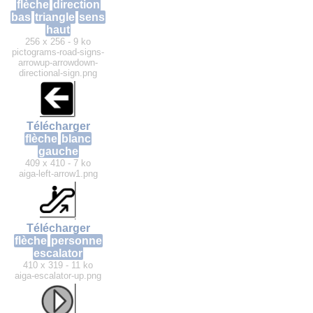
flèche
direction
bas
triangle
sens
haut
256 x 256 - 9 ko
pictograms-road-signs-
arrowup-arrowdown-
directional-sign.png
Télécharger
flèche
blanc
gauche
409 x 410 - 7 ko
aiga-left-arrow1.png
Télécharger
flèche
personne
escalator
410 x 319 - 11 ko
aiga-escalator-up.png