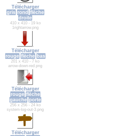
Télécharger
gris
rond
flèche
droite
410 x 410 - 19 ko
1rightarrow.png
Télécharger
rouge
flèche
bas
201 x 410 - 7 ko
arrow-down-red.png
Télécharger
rouge
flèche
gauche
porte
256 x 256 - 24 ko
system-log-out-3.png
Télécharger