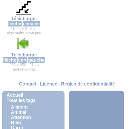
Télécharger
flèche
escalier
410 x 340 - 3 ko
aiga-stairs-down.png
Télécharger
flèche
vert
gauche
256 x 256 - 21 ko
go-first-3.png
Contact
-
Licence
-
Règles de confidentialité
Accueil
Tous les tags
Aliment
Animal
Attention
Bleu
Carré