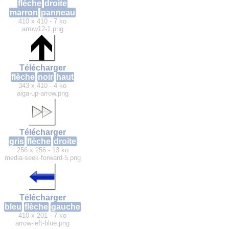
flèche
droite
marron
panneau
410 x 410 - 7 ko
arrow12-1.png
Télécharger
flèche
noir
haut
343 x 410 - 4 ko
aiga-up-arrow.png
Télécharger
gris
flèche
droite
256 x 256 - 13 ko
media-seek-forward-5.png
Télécharger
bleu
flèche
gauche
410 x 201 - 7 ko
arrow-left-blue.png