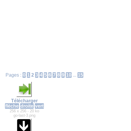
Pages :
0
1
2
3
4
5
6
7
8
9
10
...
15
Télécharger
flèche
droite
vert
256 x 256 - 20 ko
go-last-3.png