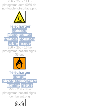
256 x 256 - 11 ko
pictograms-aem-0069-do-
not-touch-hot-surface.png
Télécharger
poisson
pictogramme
triangle
pollution
arbre
risque
256 x 256 - 16 ko
pictograms-hazard-signs-
35.png
Télécharger
orange
pictogramme
carré
flamme
risque
256 x 256 - 8 ko
pictograms-hazard-signs-
comburant.png