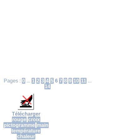
Pages :
0
...
1
2
3
4
5
6
7
8
9
10
11
...
14
Télécharger
rouge
croix
pictogramme
main
température
chaleur