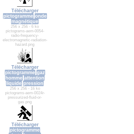
Télécharger
pictogramme
onde
magnétique
256 x 256 - 6 ko
pictograms-aem-0054-
radio-frequency-
electromagnetic-radiation-
hazard.png
Télécharger
pictogramme
gaz
homme
attention
liquide
pression
256 x 256 - 16 ko
pictograms-aem-0024r-
pressurized-fluid-or-
gas.png
Télécharger
pictogramme