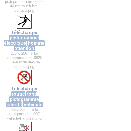
pictograms-aem-0069r-
do-not-touch-hot-
surface.png
Télécharger
pictogramme
électrique
homme
attention
256 x 256 - 6 ko
pictograms-aem-0020-
live-electrical-wire-
contact.png
Télécharger
rouge
rond
pictogramme
interdit
véhicule
256 x 256 - 16 ko
pictogram-din-p007-
vehicle-handling.png