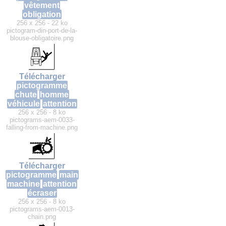
vêtement
obligation
256 x 256 - 22 ko
pictogram-din-port-de-la-
blouse-obligatoire.png
Télécharger
pictogramme
chute
homme
véhicule
attention
256 x 256 - 8 ko
pictograms-aem-0033-
falling-from-machine.png
Télécharger
pictogramme
main
machine
attention
écraser
256 x 256 - 8 ko
pictograms-aem-0013-
chain.png