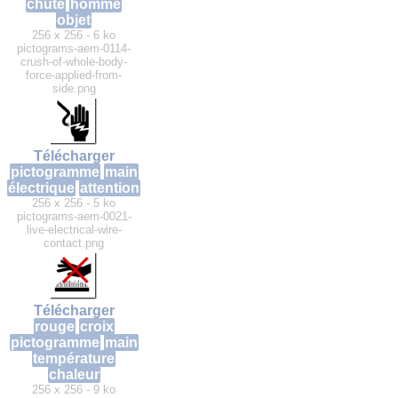
chute
homme
objet
256 x 256 - 6 ko
pictograms-aem-0114-
crush-of-whole-body-
force-applied-from-
side.png
Télécharger
pictogramme
main
électrique
attention
256 x 256 - 5 ko
pictograms-aem-0021-
live-electrical-wire-
contact.png
Télécharger
rouge
croix
pictogramme
main
température
chaleur
256 x 256 - 9 ko