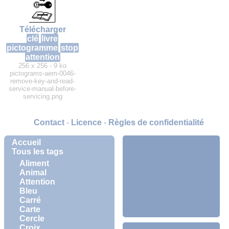
Télécharger
clé
livre
pictogramme
stop
attention
256 x 256 - 9 ko
pictograms-aem-0046-
remove-key-and-read-
service-manual-before-
servicing.png
Contact
-
Licence
-
Règles de confidentialité
Accueil
Tous les tags
Aliment
Animal
Attention
Bleu
Carré
Carte
Cercle
Croix