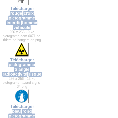
Télécharger
rouge
croix
pictogramme
interdit
homme
véhicule
256 x 256 - 9 ko
pictograms-aem-0071-no-
riders-no-hangers-on.png
Télécharger
pictogramme
triangle
radioactivité
risque
256 x 256 - 13 ko
pictograms-hazard-signs-
34.png
Télécharger
bleu
rond
pictogramme