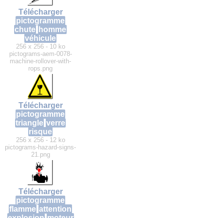
Télécharger
pictogramme
chute
homme
véhicule
256 x 256 - 10 ko
pictograms-aem-0078-
machine-rollover-with-
rops.png
Télécharger
pictogramme
triangle
verre
risque
256 x 256 - 12 ko
pictograms-hazard-signs-
21.png
Télécharger
pictogramme
flamme
attention
explosion
moteur