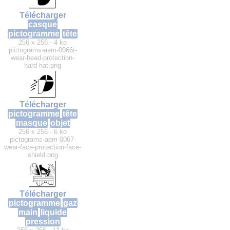
Télécharger
casque
pictogramme
tête
256 x 256 - 4 ko
pictograms-aem-0066r-
wear-head-protection-
hard-hat.png
Télécharger
pictogramme
tête
masque
objet
256 x 256 - 6 ko
pictograms-aem-0067-
wear-face-protection-face-
shield.png
Télécharger
pictogramme
gaz
main
liquide
pression