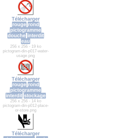
Télécharger
rouge
rond
pictogramme
douche
interdit
eau
256 x 256 - 19 ko
pictogram-din-p017-water-
usage.png
Télécharger
rouge
rond
pictogramme
interdit
stockage
256 x 256 - 14 ko
pictogram-din-p012-place-
or-store.png
Télécharger