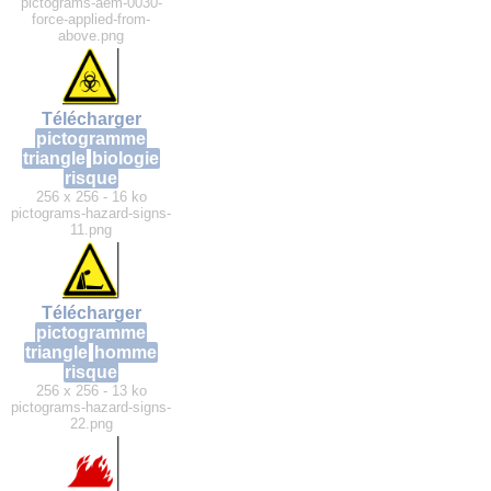
pictograms-aem-0030-
force-applied-from-
above.png
Télécharger
pictogramme
triangle
biologie
risque
256 x 256 - 16 ko
pictograms-hazard-signs-
11.png
Télécharger
pictogramme
triangle
homme
risque
256 x 256 - 13 ko
pictograms-hazard-signs-
22.png