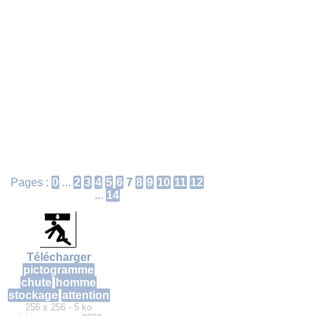
Pages :
0
...
2
3
4
5
6
7
8
9
10
11
12
...
14
Télécharger
pictogramme
chute
homme
stockage
attention
256 x 256 - 5 ko