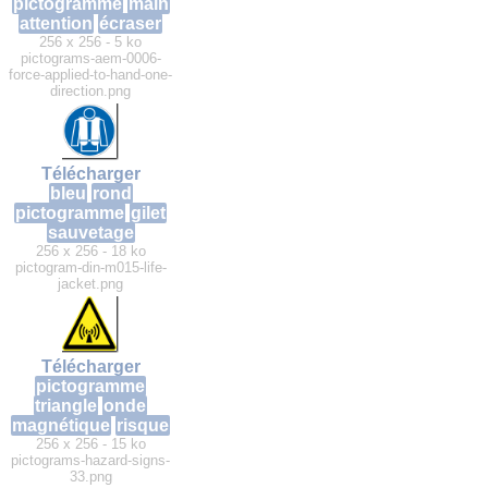
pictogramme
main
attention
écraser
256 x 256 - 5 ko
pictograms-aem-0006-
force-applied-to-hand-one-
direction.png
Télécharger
bleu
rond
pictogramme
gilet
sauvetage
256 x 256 - 18 ko
pictogram-din-m015-life-
jacket.png
Télécharger
pictogramme
triangle
onde
magnétique
risque
256 x 256 - 15 ko
pictograms-hazard-signs-
33.png