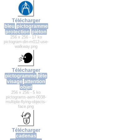
Télécharger
bleu
pictogramme
protection
piéton
256 x 256 - 17 ko
pictogram-din-m012-use-
walkway.png
Télécharger
pictogramme
tête
visage
attention
objet
256 x 256 - 5 ko
pictograms-aem-0038-
multiple-flying-objects-
face.png
Télécharger
cadenas