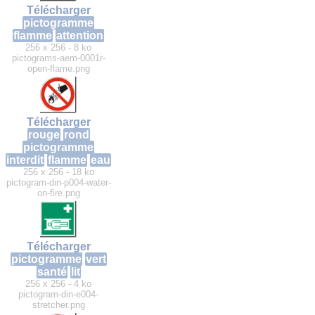
Télécharger
pictogramme
flamme
attention
256 x 256 - 8 ko
pictograms-aem-0001r-
open-flame.png
Télécharger
rouge
rond
pictogramme
interdit
flamme
eau
256 x 256 - 18 ko
pictogram-din-p004-water-
on-fire.png
Télécharger
pictogramme
vert
santé
lit
256 x 256 - 4 ko
pictogram-din-e004-
stretcher.png